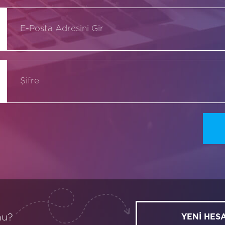
mu?
YENİ HES