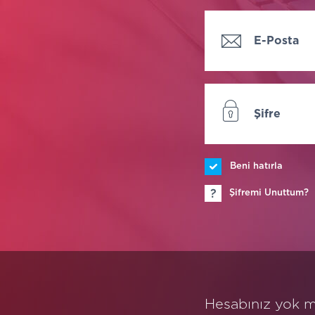
E-Posta
Adresi
Şifre
Beni hatırla
Şifremi Unuttum?
Hesabınız yok 