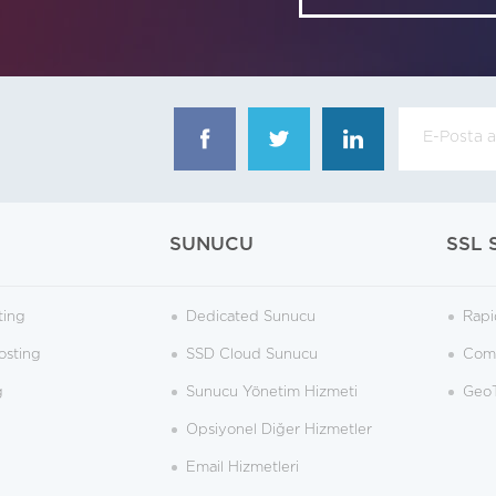
SUNUCU
SSL 
ting
Dedicated Sunucu
Rapi
osting
SSD Cloud Sunucu
Como
g
Sunucu Yönetim Hizmeti
GeoT
Opsiyonel Diğer Hizmetler
Email Hizmetleri