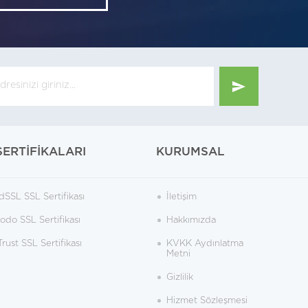
SERTİFİKALARI
KURUMSAL
dSSL SSL Sertifikası
İletişim
do SSL Sertifikası
Hakkımızda
rust SSL Sertifikası
KVKK Aydınlatma
Metni
Gizlilik
Hizmet Sözleşmesi