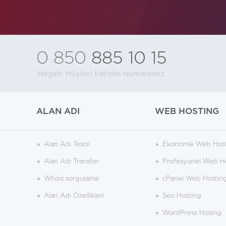
0 850
885 10 15
Megatr Müşteri İletişim Numaramız
ALAN ADI
WEB HOSTING
Alan Adı Tescil
Ekonomik Web Hos
Alan Adı Transfer
Profesyonel Web H
Whois sorgulama
cPanel Web Hostin
Alan Adı Özellikleri
Seo Hosting
WordPress Hosing