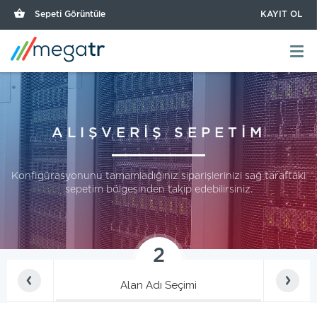
Sepeti Görüntüle
KAYIT OL
ALIŞVERİŞ SEPETİM
Konfigürasyonunu tamamladığınız siparişlerinizi sağ taraftaki
sepetim bölgesinden takip edebilirsiniz.
2
Alan Adı Seçimi