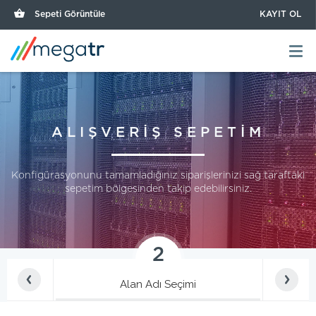
Sepeti Görüntüle
KAYIT OL
ALIŞVERİŞ SEPETİM
Konfigürasyonunu tamamladığınız siparişlerinizi sağ taraftaki
sepetim bölgesinden takip edebilirsiniz.
2
Alan Adı Seçimi