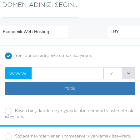
DOMEN ADINIZI SEÇIN...
Yeni domen adı əlavə etmək istəyirəm.
www.
.com
Yoxla
Başqa bir şirkətdə qeydiyyatda olan domeni transfer etmək
istəyirəm.
Sadəcə neymserverləri (nameserver) yeniləmək istəyirəm.