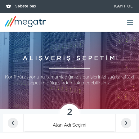
Səbətə bax
KAYIT OL
ALIŞVERİŞ SEPETİM
Konfigürasyonunu tamamladığınız siparişlerinizi sağ taraftaki
sepetim bölgesinden takip edebilirsiniz.
2
Alan Adı Seçimi