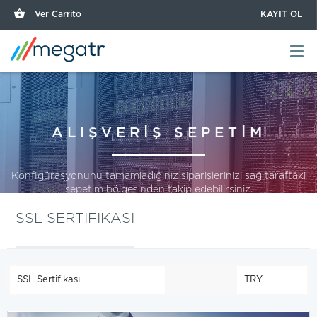
Ver Carrito
KAYIT OL
ALIŞVERİŞ SEPETİM
Konfigürasyonunu tamamladığınız siparişlerinizi sağ taraftaki
sepetim bölgesinden takip edebilirsiniz.
SSL SERTIFIKASI