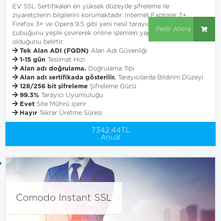
EV SSL Sertifikaları en yüksek düzeyde şifreleme ile
ziyaretçilerin bilgilerini korumaktadır. Internet Explorer 7+,
Firefox 3+ ve Opera 9.5 gibi yeni nesil tarayıcılarda adres
Pedir Ahora
çubuğunu yeşile çevirerek online işlemleri yapmanın güvenli
olduğunu belirtir.
Tek Alan ADI (FQDN)
Alan Adı Güvenliği
1-15 gün
Teslimat Hızı
Alan adı doğrulama.
Doğrulama Tipi
Alan adı sertifikada gösterilir.
Tarayıcılarda Bildirim Düzeyi
128/256 bit şifreleme
Şifreleme Gücü
99.3%
Tarayıcı Uyumluluğu
Evet
Site Mührü içerir
Hayır
Tekrar Üretme Süresi
7342.44TL
Anual
Comodo Instant SSL