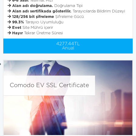
6-8 Saat
Teslimat Hızı
Alan adı doğrulama.
Doğrulama Tipi
Alan adı sertifikada gösterilir.
Tarayıcılarda Bildirim Düzeyi
128/256 bit şifreleme
Şifreleme Gücü
99.3%
Tarayıcı Uyumluluğu
Evet
Site Mührü içerir
Hayır
Tekrar Üretme Süresi
4277.44TL
Anual
Comodo EV SSL Certificate