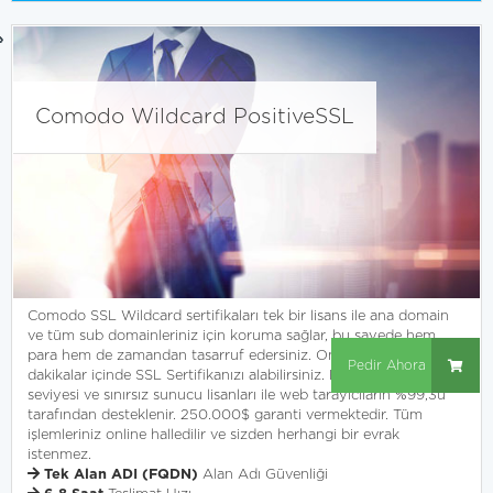
Comodo Wildcard PositiveSSL
Comodo SSL Wildcard sertifikaları tek bir lisans ile ana domain
ve tüm sub domainleriniz için koruma sağlar, bu sayede hem
para hem de zamandan tasarruf edersiniz. Online satış işlemi ile
Pedir Ahora
dakikalar içinde SSL Sertifikanızı alabilirsiniz. En yüksek şifreleme
seviyesi ve sınırsız sunucu lisanları ile web tarayıcıların %99,3ü
tarafından desteklenir. 250.000$ garanti vermektedir. Tüm
işlemleriniz online halledilir ve sizden herhangi bir evrak
istenmez.
Tek Alan ADI (FQDN)
Alan Adı Güvenliği