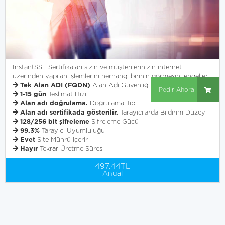
InstantSSL Sertifikaları sizin ve müşterilerinizin internet
üzerinden yapılan işlemlerini herhangi birinin görmesini engeller.
Tek Alan ADI (FQDN)
Alan Adı Güvenliği
Pedir Ahora
1-15 gün
Teslimat Hızı
Alan adı doğrulama.
Doğrulama Tipi
Alan adı sertifikada gösterilir.
Tarayıcılarda Bildirim Düzeyi
128/256 bit şifreleme
Şifreleme Gücü
99.3%
Tarayıcı Uyumluluğu
Evet
Site Mührü içerir
Hayır
Tekrar Üretme Süresi
497.44TL
Anual