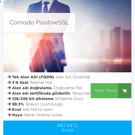
Comodo PositiveSSL
Tek Alan ADI (FQDN)
Alan Adı Güvenliği
2-6 Saat
Teslimat Hızı
Alan adı doğrulama.
Doğrulama Tipi
Pedir Ahora
Alan adı sertifikada gösterilir.
Tarayıcılarda Bildirim Düzeyi
128/256 bit şifreleme
Şifreleme Gücü
99.3%
Tarayıcı Uyumluluğu
Evet
Site Mührü içerir
Hayır
Tekrar Üretme Süresi
497.44TL
Anual