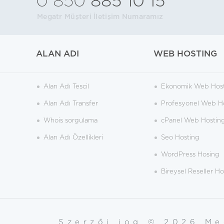
0 850
885 10 15
Megatr Müşteri İletişim Numaramız
ALAN ADI
WEB HOSTING
Alan Adı Tescil
Ekonomik Web Hos
Alan Adı Transfer
Profesyonel Web H
Whois sorgulama
cPanel Web Hostin
Alan Adı Özellikleri
Seo Hosting
WordPress Hosing
Bireysel Reseller Ho
Szerzői jog © 2026 Me