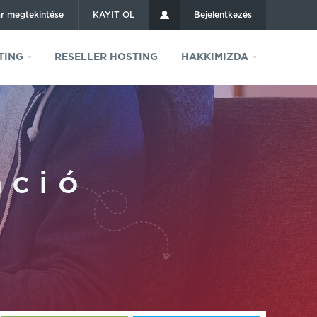
r megtekintése
KAYIT OL
Bejelentkezés
TING
RESELLER HOSTING
HAKKIMIZDA
áció