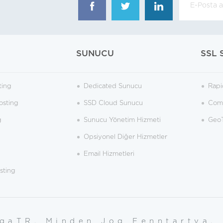
SUNUCU
SSL 
ting
Dedicated Sunucu
Rapi
osting
SSD Cloud Sunucu
Como
g
Sunucu Yönetim Hizmeti
GeoT
Opsiyonel Diğer Hizmetler
Email Hizmetleri
sting
gaTR. Minden Jog Fenntartva.