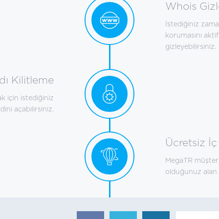
Whois Giz
İstediğiniz zama
korumasını aktif 
gizleyebilirsiniz.
ı Kilitleme
 için istediğiniz
dini açabilirsiniz.
Ücretsiz İç
MegaTR müşterisi
olduğunuz alan a