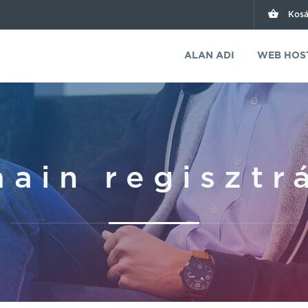
Kosá
ALAN ADI
WEB HOS
ain regisztr