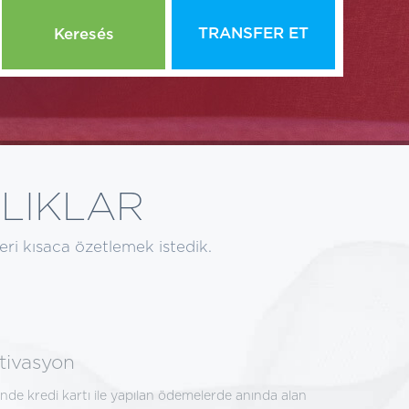
TRANSFER ET
Keresés
LIKLAR
leri kısaca özetlemek istedik.
tivasyon
de kredi kartı ile yapılan ödemelerde anında alan