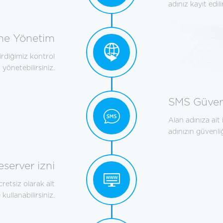
adınız kayıt edil
ne Yönetim
ştirdiğimiz kontrol
 yönetebilirsiniz.
SMS Güven
Alan adınıza ait
adınızın güvenliğ
server izni
retsiz olarak alt
ullanabilirsiniz.