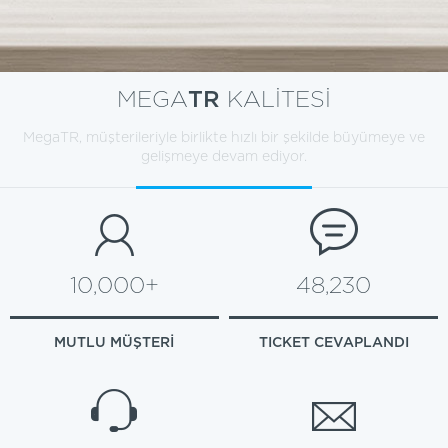
MEGA
TR
KALİTESİ
MegaTR, müşterileriyle birlikte hızlı bir şekilde büyümeye ve
gelişmeye devam ediyor.
10,000
+
48,230
MUTLU MÜŞTERİ
TICKET CEVAPLANDI