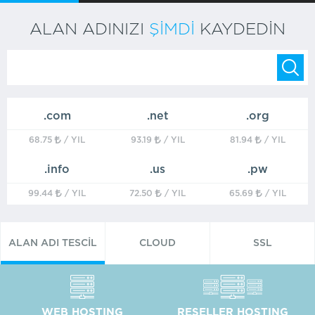
ALAN ADINIZI
ŞİMDİ
KAYDEDİN
.com
.net
.org
68.75
/ YIL
93.19
/ YIL
81.94
/ YIL
.info
.us
.pw
99.44
/ YIL
72.50
/ YIL
65.69
/ YIL
ALAN ADI TESCİL
CLOUD
SSL
ETMEK İSTİYORUM
SERVER
SERTİFİKASI
WEB HOSTING
RESELLER HOSTING