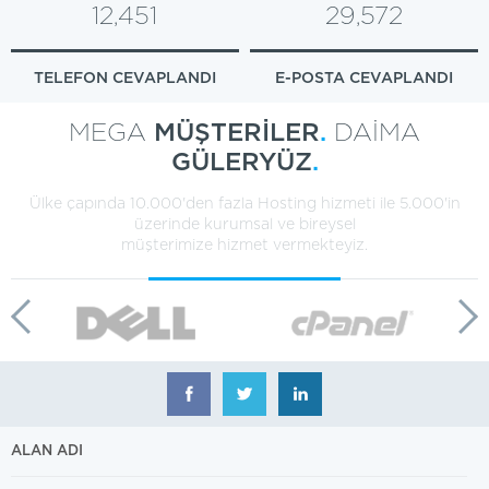
12,451
29,572
TELEFON CEVAPLANDI
E-POSTA CEVAPLANDI
MEGA
MÜŞTERİLER
.
DAİMA
GÜLERYÜZ
.
Ülke çapında 10.000'den fazla Hosting hizmeti ile 5.000'in
üzerinde kurumsal ve bireysel
müşterimize hizmet vermekteyiz.
ALAN ADI