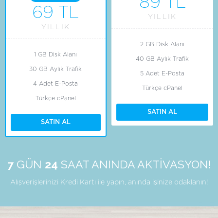
89 TL
69 TL
YILLIK
YILLIK
2 GB Disk Alanı
1 GB Disk Alanı
40 GB Aylık Trafik
30 GB Aylık Trafik
5 Adet E-Posta
4 Adet E-Posta
Türkçe cPanel
Türkçe cPanel
SATIN AL
SATIN AL
7
GÜN
24
SAAT ANINDA AKTİVASYON!
Alışverişlerinizi Kredi Kartı ile yapın, anında işinize odaklanın!