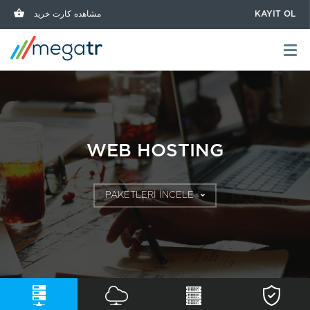
مشاهده کارت خرید
KAYIT OL
SSL SERTİFİKASI
WEB HOSTING
DEDICATED SERVE
SSL SERTİFİKASI
CLOUD SUNUCU
WEB HOSTING
PAKETLERİ İNCELE