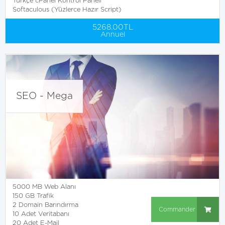
Türkçe cPanel Kontrol Paneli
Softaculous (Yüzlerce Hazır Script)
5268.00TL
Annuel
SEO - Mega
5000 MB Web Alanı
150 GB Trafik
2 Domain Barındırma
Commander
10 Adet Veritabanı
20 Adet E-Mail