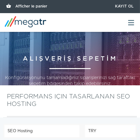
Afficher le panier
KAYIT OL
ALIŞVERİŞ SEPETİM
Konfigürasyonunu tamamladığınız siparişlerinizi sağ taraftaki
sepetim bölgesinden takip edebilirsiniz.
PERFORMANS IÇIN TASARLANAN SEO
HOSTING