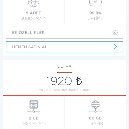
5 ADET
99.8%
SUBDOMAIN
UPTİME
EK ÖZELLİKLER
HEMEN SATIN AL
ULTRA
1920 ₺
YILLIK / 1 web sitesi barındırılabilir
2 GB
80 GB
DİSK ALANI
TRAFİK