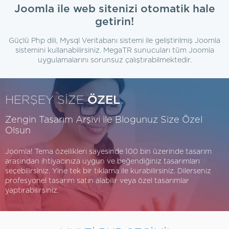
Joomla ile web sitenizi otomatik hale
getirin!
Güçlü Php dili, Mysql Veritabanı sistemi ile geliştirilmiş Joomla
sistemini kullanabilirsiniz. MegaTR sunucuları tüm Joomla
uygulamalarını sorunsuz çalıştırabilmektedir.
HERŞEY SİZE
ÖZEL
.
Zengin Tasarım Arşivi ile Blogunuz Size Özel
Olsun
Joomla! Tema özellikleri sayesinde 100 bin üzerinde tasarım
arasından ihtiyacınıza uygun ve beğendiğiniz tasarımları
seçebilirsiniz. Yine tek bir tıklama ile kurabilirsiniz. Dilerseniz
profesyonel tasarım satın alabilir veya özel tasarımlar
yaptırabilirsiniz.