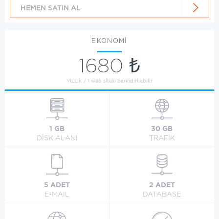
HEMEN SATIN AL
EKONOMİ
1680 ₺
YILLIK / 1 web sitesi barındırılabilir
1 GB
30 GB
DİSK ALANI
TRAFİK
5 ADET
2 ADET
E-MAIL
DATABASE