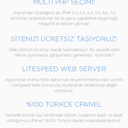
MULTİ PHP SEÇİMİ!
cPanel'den İstediğiniz an, PHP 5.2, 5.3, 5.4, 5.5, 5.6, 7.0
sürümleri arasında tek tık ile geçiş yapabilme özgürlüğü
MegaTR ile elinizin altında!
SİTENİZİ ÜCRETSİZ TAŞIYORUZ!
Web sitenizi ücretsiz olarak taşımaktayız. Bu sayede sizin
teknik ayrıntılarla uğraşmanız gerekmez. Ayrıntılar?
LITESPEED WEB SERVER
Apache'ye oranla %60 daha hızlı ve performanslı olan ücretli
LiteSpeed Web Sunucusu Kullanarak sitelerinize değer
veriyoruz.
%100 TÜRKÇE CPANEL
Genelde birçok kişi tarafından bilinen, kullanımı basit ve alışık
olduğunuz cPanel'i %100 Türkçe olarak kullanabileceksiniz.