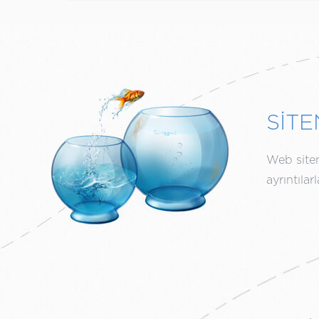
SİTE
Web siten
ayrıntıla