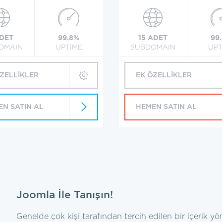
ADET
99.8%
15 ADET
99
OMAIN
UPTİME
SUBDOMAIN
UPT
ÖZELLİKLER
EK ÖZELLİKLER
EN SATIN AL
HEMEN SATIN AL
Joomla İle Tanışın!
Genelde çok kişi tarafından tercih edilen bir içerik yön