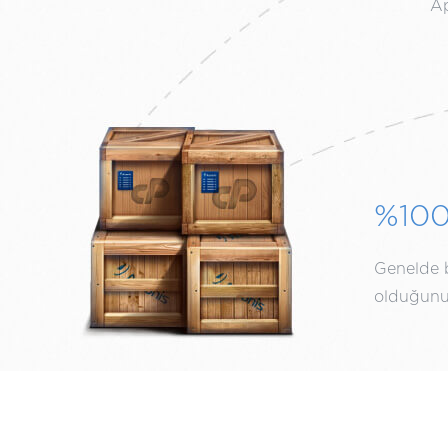
Ap
%10
Genelde bi
olduğunuz