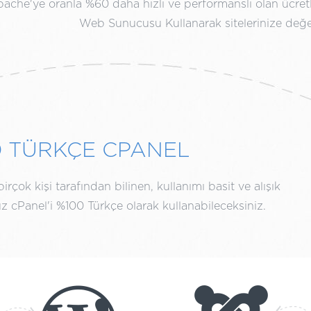
ache'ye oranla %60 daha hızlı ve performanslı olan ücret
Web Sunucusu Kullanarak sitelerinize değe
0 TÜRKÇE CPANEL
rçok kişi tarafından bilinen, kullanımı basit ve alışık
 cPanel'i %100 Türkçe olarak kullanabileceksiniz.