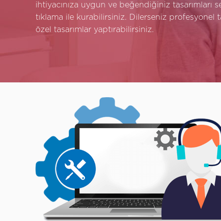
ihtiyacınıza uygun ve beğendiğiniz tasarımları seç
tıklama ile kurabilirsiniz. Dilerseniz profesyonel t
özel tasarımlar yaptırabilirsiniz.