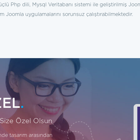
çlü Php dili, Mysql Veritabanı sistemi ile geliştirilmiş Jo
m Joomla uygulamalarını sorunsuz çalıştırabilmektedir.
ZEL
.
 Size Özel Olsun
inde tasarım arasından