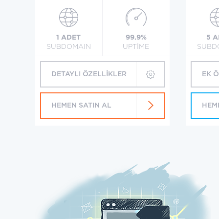
1 ADET
99.9%
5 
SUBDOMAIN
UPTİME
SUBD
DETAYLI ÖZELLİKLER
EK 
HEMEN SATIN AL
HEM