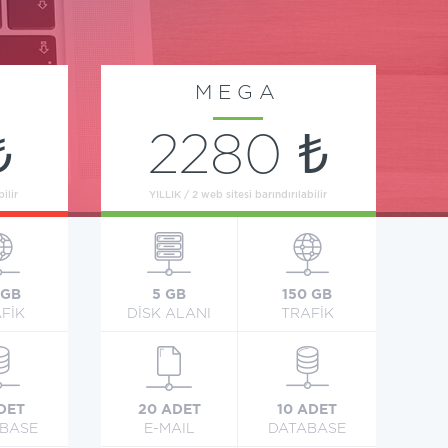
MEGA
₺
2280 ₺
ilir
YILLIK / 2 web sitesi barındırılabilir
 GB
5 GB
150 GB
FİK
DİSK ALANI
TRAFİK
DET
20 ADET
10 ADET
BASE
E-MAIL
DATABASE