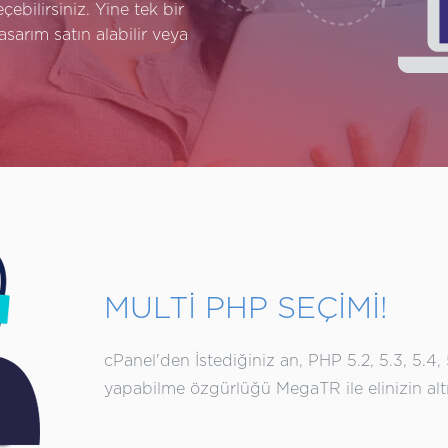
ebilirsiniz. Yine tek bir
asarım satın alabilir veya
MULTİ PHP SEÇİMİ!
cPanel'den İstediğiniz an, PHP 5.2, 5.3, 5.4, 5
yapabilme özgürlüğü MegaTR ile elinizin alt