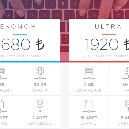
EKONOMİ
ULTRA
1680 ₺
1920 
LIK / 1 web sitesi barındırılabilir
YILLIK / 1 web sitesi barındırılab
 GB
30 GB
2 GB
80
 ALANI
TRAFİK
DİSK ALANI
TRA
ADET
2 ADET
15 ADET
5 A
MAIL
DATABASE
E-MAIL
DATA