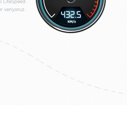
li LiteSpeed
r veriyoruz.