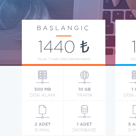
BAŞLANGIÇ
1440 ₺
YILLIK / 1 web sitesi barındırılabilir
YIL
500 MB
10 GB
1
DİSK ALANI
TRAFİK
DİSK
2 ADET
1 ADET
5 
E-MAIL
DATABASE
E-