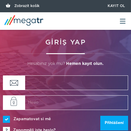
Zobrazit košík
KAYIT OL
GİRİŞ YAP
Hesabınız yok mu?
Hemen kayıt olun.
Zapamatovat si mě
Přihlášení
Zapomněli jste heslo?