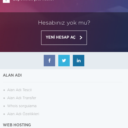
Hesabınız yok mu?
YENİ HESAP AÇ
ALAN ADI
Alan Adı Tescil
Alan Adı Transfer
Whois sorgulama
Alan Adı Özellikleri
WEB HOSTING