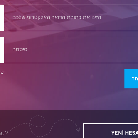
שמ
תר
mu?
YENİ HES