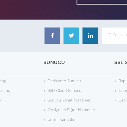
SUNUCU
SSL 
ting
Dedicated Sunucu
Rapi
osting
SSD Cloud Sunucu
Como
g
Sunucu Yönetim Hizmeti
GeoT
Opsiyonel Diğer Hizmetler
Email Hizmetleri