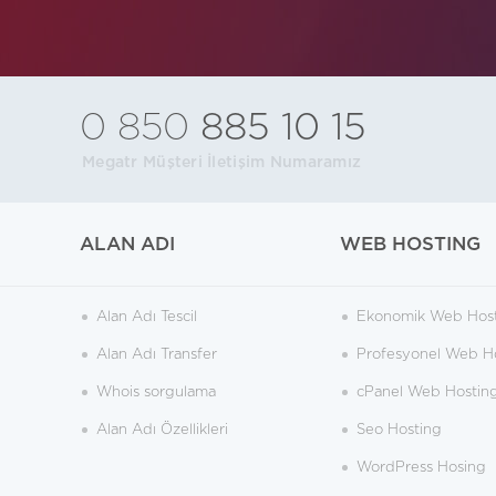
0 850
885 10 15
Megatr Müşteri İletişim Numaramız
ALAN ADI
WEB HOSTING
Alan Adı Tescil
Ekonomik Web Hos
Alan Adı Transfer
Profesyonel Web H
Whois sorgulama
cPanel Web Hostin
Alan Adı Özellikleri
Seo Hosting
WordPress Hosing