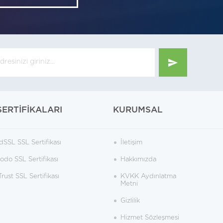
SERTİFİKALARI
KURUMSAL
dSSL SSL Sertifikası
İletişim
do SSL Sertifikası
Hakkımızda
rust SSL Sertifikası
KVKK Aydınlatma
Metni
Gizlilik
Hizmet Sözleşmesi