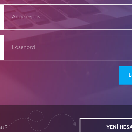
s
L
mu?
YENİ HES