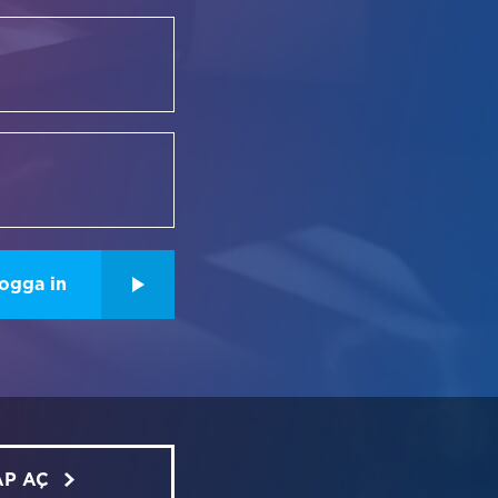
ogga in
AP AÇ