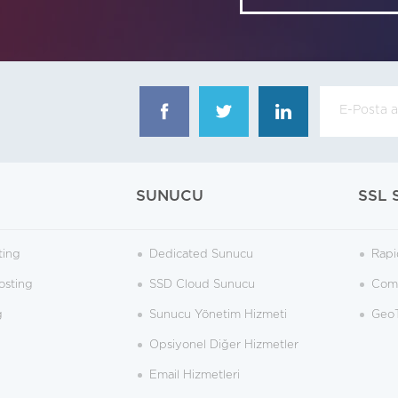
SUNUCU
SSL 
ting
Dedicated Sunucu
Rapi
osting
SSD Cloud Sunucu
Como
g
Sunucu Yönetim Hizmeti
GeoT
Opsiyonel Diğer Hizmetler
Email Hizmetleri