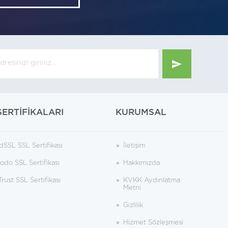
SERTİFİKALARI
KURUMSAL
dSSL SSL Sertifikası
İletişim
do SSL Sertifikası
Hakkımızda
rust SSL Sertifikası
KVKK Aydınlatma
Metni
Gizlilik
Hizmet Sözleşmesi