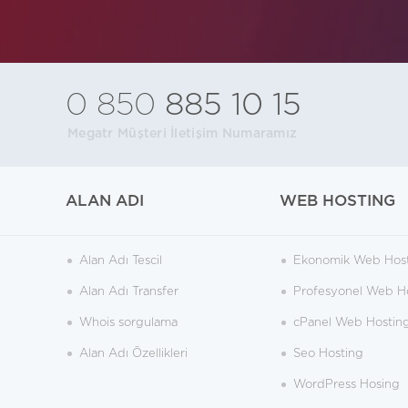
0 850
885 10 15
Megatr Müşteri İletişim Numaramız
ALAN ADI
WEB HOSTING
Alan Adı Tescil
Ekonomik Web Hos
Alan Adı Transfer
Profesyonel Web H
Whois sorgulama
cPanel Web Hostin
Alan Adı Özellikleri
Seo Hosting
WordPress Hosing