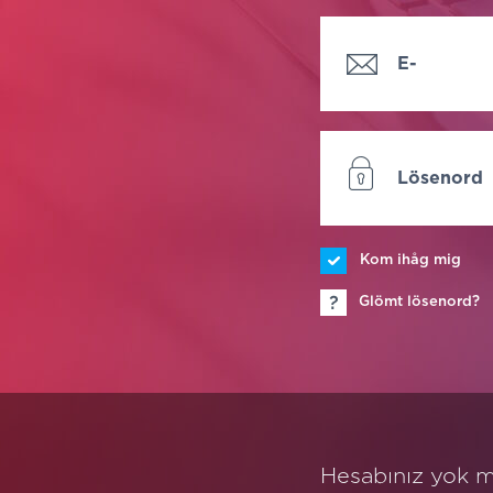
E-
postadres
Lösenord
Kom ihåg mig
Glömt lösenord?
Hesabınız yok 