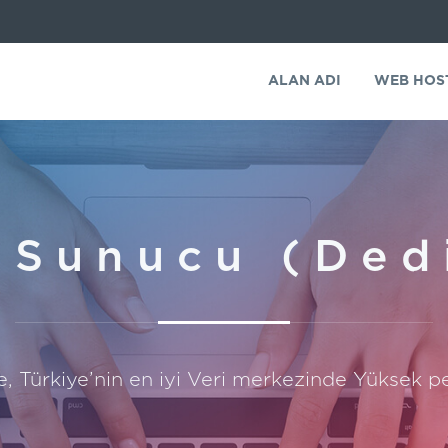
ALAN ADI
WEB HOS
k Sunucu (Ded
e, Türkiye’nin en iyi Veri merkezinde Yüksek pe