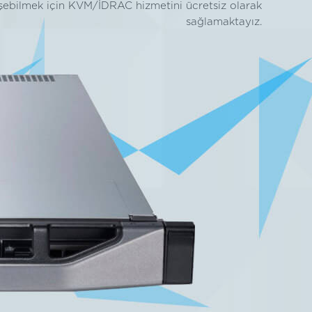
şebilmek için KVM/İDRAC hizmetini ücretsiz olarak
sağlamaktayız.