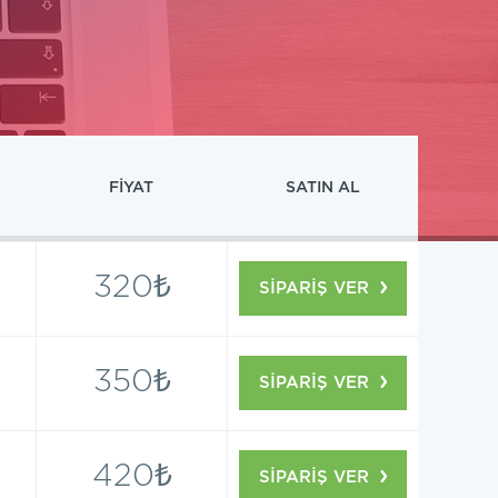
FİYAT
SATIN AL
320₺
SİPARİŞ VER
350₺
SİPARİŞ VER
420₺
SİPARİŞ VER