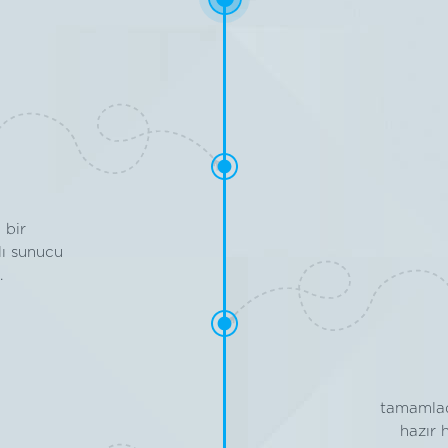
 bir
klı sunucu
.
tamamlad
hazır 