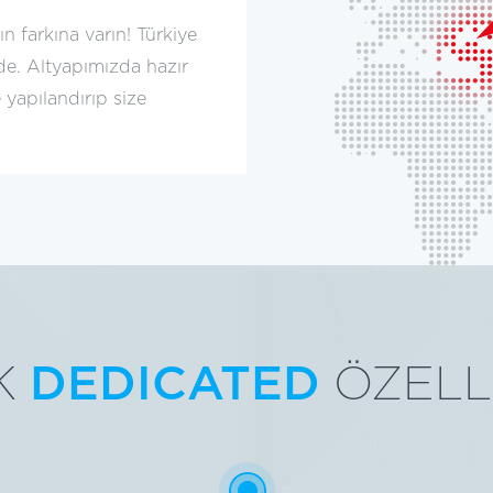
 farkına varın! Türkiye
de. Altyapımızda hazır
 yapılandırıp size
K
DEDICATED
ÖZELL