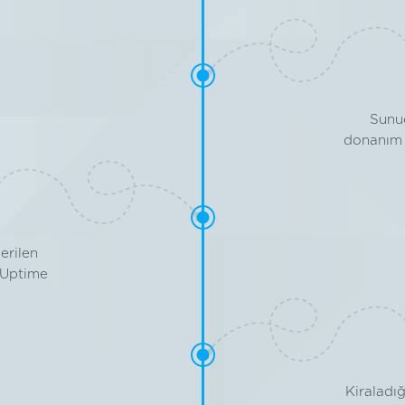
Sunuc
donanım 
erilen
 Uptime
Kiraladı