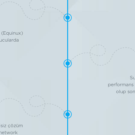
 (Equinux)
nucularda
Su
performans 
olup son
isiz çözüm
 network