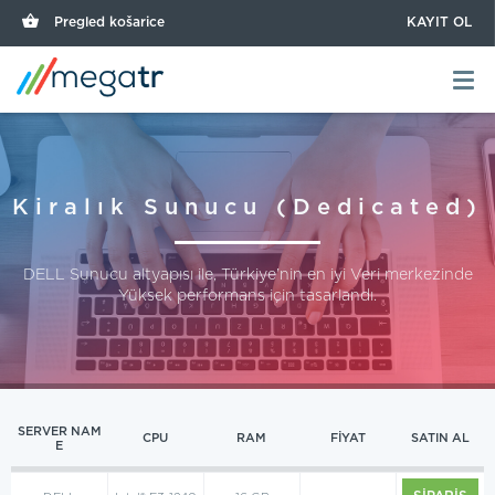
Pregled košarice
KAYIT OL
Kiralık Sunucu (Dedicated)
DELL Sunucu altyapısı ile, Türkiye’nin en iyi Veri merkezinde
Yüksek performans için tasarlandı.
SERVER NAM
CPU
RAM
FİYAT
SATIN AL
E