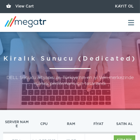
View Cart
KAYIT OL
Kiralık Sunucu (Dedicated)
DELL Sunucu altyapısı ile, Türkiye’nin en iyi Veri merkezinde
Yüksek performans için tasarlandı.
SERVER NAM
CPU
RAM
FİYAT
SATIN AL
E