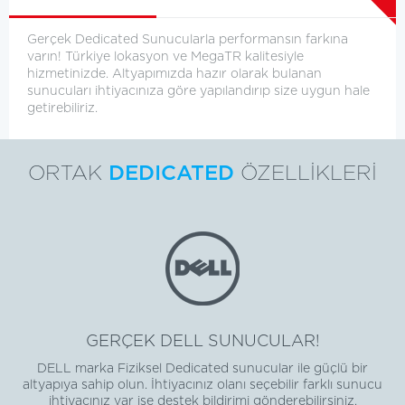
Gerçek Dedicated Sunucularla performansın farkına
varın! Türkiye lokasyon ve MegaTR kalitesiyle
hizmetinizde. Altyapımızda hazır olarak bulanan
sunucuları ihtiyacınıza göre yapılandırıp size uygun hale
getirebiliriz.
ORTAK
DEDICATED
ÖZELLİKLERİ
GERÇEK DELL SUNUCULAR!
DELL marka Fiziksel Dedicated sunucular ile güçlü bir
altyapıya sahip olun. İhtiyacınız olanı seçebilir farklı sunucu
ihtiyacınız var ise destek bildirimi gönderebilirsiniz.