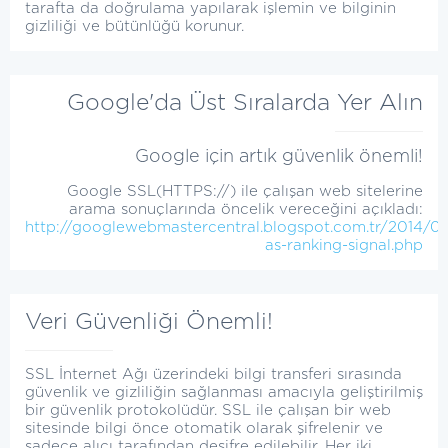
tarafta da doğrulama yapılarak işlemin ve bilginin
gizliliği ve bütünlüğü korunur.
Google'da Üst Sıralarda Yer Alın
Google için artık güvenlik önemli!
Google SSL(HTTPS://) ile çalışan web sitelerine
arama sonuçlarında öncelik vereceğini açıkladı:
http://googlewebmastercentral.blogspot.com.tr/2014/08
as-ranking-signal.php
Veri Güvenliği Önemli!
SSL İnternet Ağı üzerindeki bilgi transferi sırasında
güvenlik ve gizliliğin sağlanması amacıyla geliştirilmiş
bir güvenlik protokolüdür. SSL ile çalışan bir web
sitesinde bilgi önce otomatik olarak şifrelenir ve
sadece alıcı tarafından deşifre edilebilir. Her iki