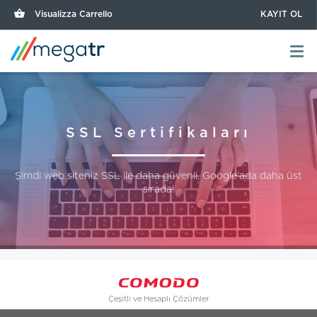
Visualizza Carrello
KAYIT OL
SSL Sertifikaları
Şimdi web siteniz SSL ile daha güvenli, Google’ada daha üst
sırada!
Çeşitli ve Hesaplı Çözümler