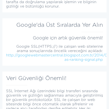
tarafta da doğrulama yapılarak işlemin ve bilginin
gizliliği ve bütünlüğü korunur.
Google'da Üst Sıralarda Yer Alın
Google için artık güvenlik önemli!
Google SSL(HTTPS://) ile çalışan web sitelerine
arama sonuçlarında öncelik vereceğini açıkladı:
http://googlewebmastercentral.blogspot.com.tr/2014/08
as-ranking-signal.php
Veri Güvenliği Önemli!
SSL İnternet Ağı üzerindeki bilgi transferi sırasında
güvenlik ve gizliliğin sağlanması amacıyla geliştirilmiş
bir güvenlik protokolüdür. SSL ile çalışan bir web
sitesinde bilgi önce otomatik olarak şifrelenir ve
sadece alıcı tarafından deşifre edilebilir. Her iki