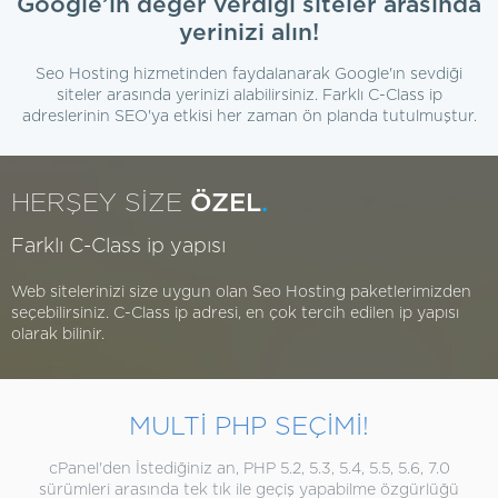
Google’ın değer verdiği siteler arasında
yerinizi alın!
Seo Hosting hizmetinden faydalanarak Google'ın sevdiği
siteler arasında yerinizi alabilirsiniz. Farklı C-Class ip
adreslerinin SEO'ya etkisi her zaman ön planda tutulmuştur.
HERŞEY SİZE
ÖZEL
.
Farklı C-Class ip yapısı
Web sitelerinizi size uygun olan Seo Hosting paketlerimizden
seçebilirsiniz. C-Class ip adresi, en çok tercih edilen ip yapısı
olarak bilinir.
MULTİ PHP SEÇİMİ!
cPanel'den İstediğiniz an, PHP 5.2, 5.3, 5.4, 5.5, 5.6, 7.0
sürümleri arasında tek tık ile geçiş yapabilme özgürlüğü