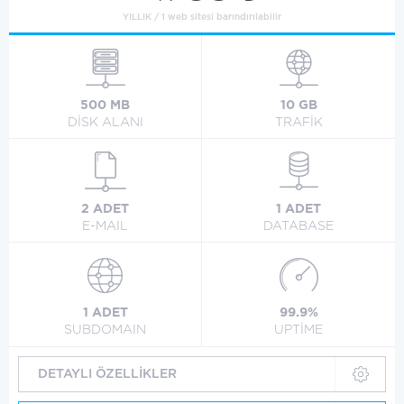
YILLIK / 1 web sitesi barındırılabilir
500 MB
10 GB
DİSK ALANI
TRAFİK
2 ADET
1 ADET
E-MAIL
DATABASE
1 ADET
99.9%
SUBDOMAIN
UPTİME
DETAYLI ÖZELLİKLER