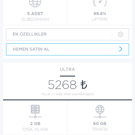
5 ADET
99.8%
SUBDOMAIN
UPTİME
EK ÖZELLİKLER
HEMEN SATIN AL
ULTRA
5268 ₺
YILLIK / 1 web sitesi barındırılabilir
2 GB
80 GB
DİSK ALANI
TRAFİK