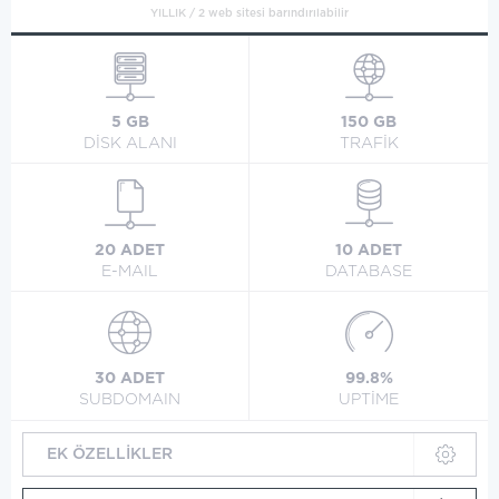
YILLIK / 2 web sitesi barındırılabilir
5 GB
150 GB
DİSK ALANI
TRAFİK
20 ADET
10 ADET
E-MAIL
DATABASE
30 ADET
99.8%
SUBDOMAIN
UPTİME
EK ÖZELLİKLER