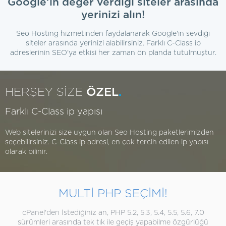
Google’ın değer verdiği siteler arasında
yerinizi alın!
Seo Hosting hizmetinden faydalanarak Google'ın sevdiği
siteler arasında yerinizi alabilirsiniz. Farklı C-Class ip
adreslerinin SEO'ya etkisi her zaman ön planda tutulmuştur.
HERŞEY SİZE
ÖZEL
.
Farklı C-Class ip yapısı
Web sitelerinizi size uygun olan Seo Hosting paketlerimizden
seçebilirsiniz. C-Class ip adresi, en çok tercih edilen ip yapısı
olarak bilinir.
MULTİ PHP SEÇİMİ!
cPanel'den İstediğiniz an, PHP 5.2, 5.3, 5.4, 5.5, 5.6, 7.0
sürümleri arasında tek tık ile geçiş yapabilme özgürlüğü