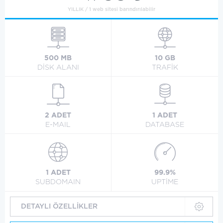
YILLIK / 1 web sitesi barındırılabilir
500 MB
10 GB
DİSK ALANI
TRAFİK
2 ADET
1 ADET
E-MAIL
DATABASE
1 ADET
99.9%
SUBDOMAIN
UPTİME
DETAYLI ÖZELLİKLER