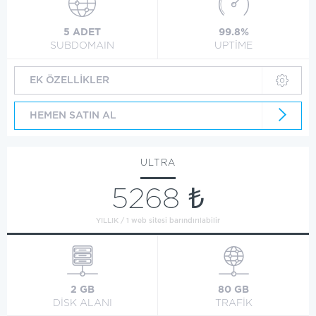
5 ADET
99.8%
SUBDOMAIN
UPTİME
EK ÖZELLİKLER
HEMEN SATIN AL
ULTRA
5268 ₺
YILLIK / 1 web sitesi barındırılabilir
2 GB
80 GB
DİSK ALANI
TRAFİK