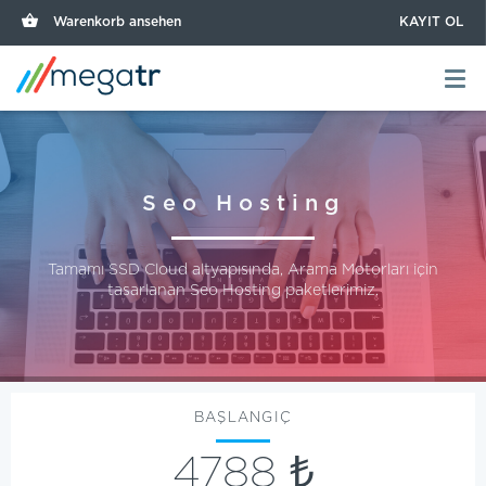
Warenkorb ansehen
KAYIT OL
Seo Hosting
Tamamı SSD Cloud altyapısında, Arama Motorları için
tasarlanan Seo Hosting paketlerimiz.
BAŞLANGIÇ
4788 ₺