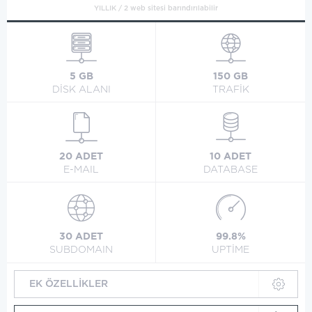
YILLIK / 2 web sitesi barındırılabilir
5 GB
150 GB
DİSK ALANI
TRAFİK
20 ADET
10 ADET
E-MAIL
DATABASE
30 ADET
99.8%
SUBDOMAIN
UPTİME
EK ÖZELLİKLER