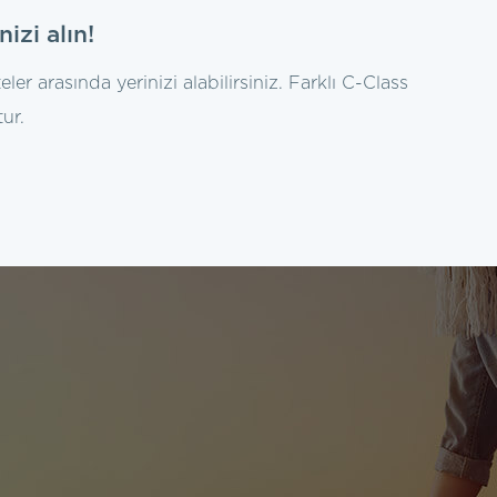
izi alın!
r arasında yerinizi alabilirsiniz. Farklı C-Class
ur.