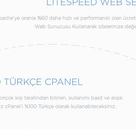
LITESPEED WEB S
ache'ye oranla %60 daha hızlı ve performanslı olan ücret
Web Sunucusu Kullanarak sitelerinize değe
0 TÜRKÇE CPANEL
rçok kişi tarafından bilinen, kullanımı basit ve alışık
 cPanel'i %100 Türkçe olarak kullanabileceksiniz.