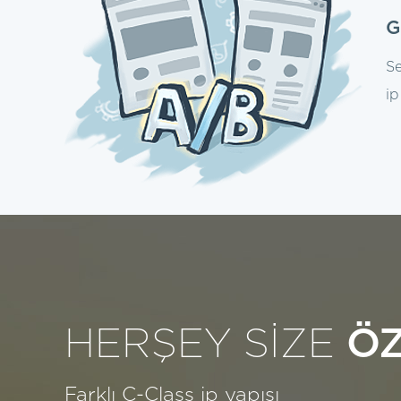
G
Se
ip
HERŞEY SİZE
Ö
Farklı C-Class ip yapısı