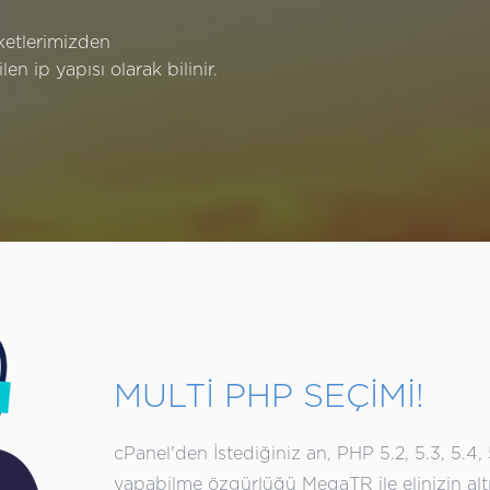
ketlerimizden
len ip yapısı olarak bilinir.
MULTİ PHP SEÇİMİ!
cPanel'den İstediğiniz an, PHP 5.2, 5.3, 5.4, 5
yapabilme özgürlüğü MegaTR ile elinizin alt