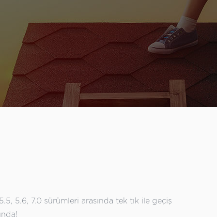
.5, 5.6, 7.0 sürümleri arasında tek tık ile geçiş
ında!