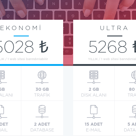
EKONOMİ
ULTRA
5028 ₺
5268 
LIK / 1 web sitesi barındırılabilir
YILLIK / 1 web sitesi barındırılab
 GB
30 GB
2 GB
80
 ALANI
TRAFİK
DİSK ALANI
TRA
ADET
2 ADET
15 ADET
5 A
MAIL
DATABASE
E-MAIL
DATA