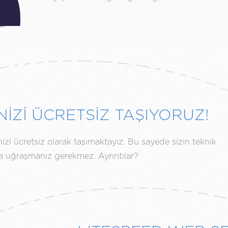
NİZİ ÜCRETSİZ TAŞIYORUZ!
izi ücretsiz olarak taşımaktayız. Bu sayede sizin teknik
rla uğraşmanız gerekmez. Ayrıntılar?