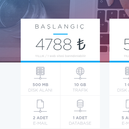
BAŞLANGIÇ
4788 ₺
YILLIK / 1 web sitesi barındırılabilir
YIL
500 MB
10 GB
1
DİSK ALANI
TRAFİK
DİSK
2 ADET
1 ADET
5 
E-MAIL
DATABASE
E-