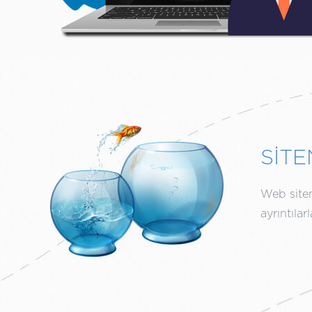
SİTE
Web siten
ayrıntıla