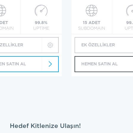
ADET
99.8%
15 ADET
99
OMAIN
UPTİME
SUBDOMAIN
UPT
ÖZELLİKLER
EK ÖZELLİKLER
EN SATIN AL
HEMEN SATIN AL
Hedef Kitlenize Ulaşın!