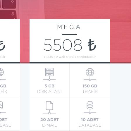
MEGA
₺
5508 ₺
ilir
YILLIK / 2 web sitesi barındırılabilir
 GB
5 GB
150 GB
FİK
DİSK ALANI
TRAFİK
DET
20 ADET
10 ADET
BASE
E-MAIL
DATABASE