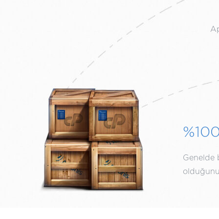
Ap
%10
Genelde bi
olduğunuz