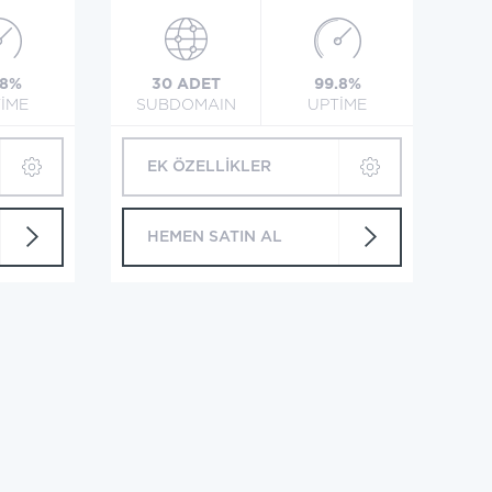
.8%
30 ADET
99.8%
İME
SUBDOMAIN
UPTİME
EK ÖZELLİKLER
HEMEN SATIN AL