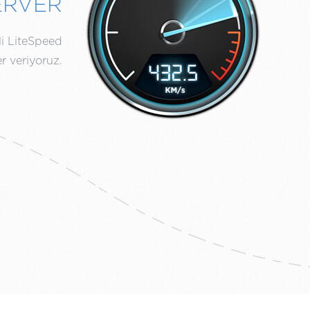
ERVER
li LiteSpeed
r veriyoruz.