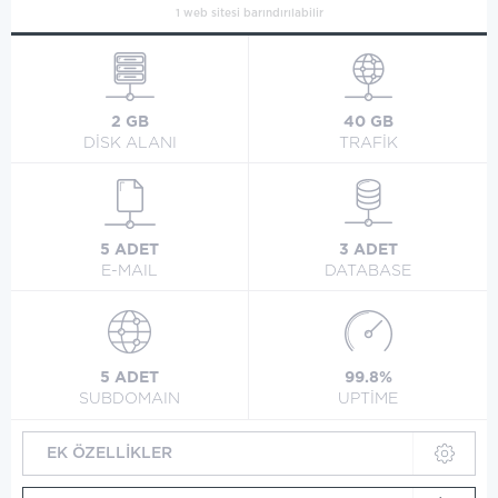
1 web sitesi barındırılabilir
2 GB
40 GB
DİSK ALANI
TRAFİK
5 ADET
3 ADET
E-MAIL
DATABASE
5 ADET
99.8%
SUBDOMAIN
UPTİME
EK ÖZELLİKLER