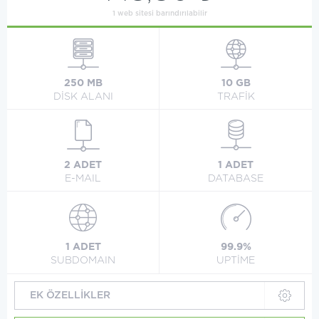
1 web sitesi barındırılabilir
250 MB
10 GB
DİSK ALANI
TRAFİK
2 ADET
1 ADET
E-MAIL
DATABASE
1 ADET
99.9%
SUBDOMAIN
UPTİME
EK ÖZELLİKLER