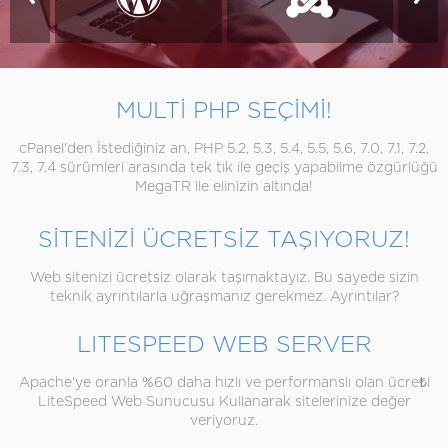
MULTİ PHP SEÇİMİ!
cPanel'den İstediğiniz an, PHP 5.2, 5.3, 5.4, 5.5, 5.6, 7.0, 7.1, 7.2,
7.3, 7.4 sürümleri arasında tek tık ile geçiş yapabilme özgürlüğü
MegaTR ile elinizin altında!
SİTENİZİ ÜCRETSİZ TAŞIYORUZ!
Web sitenizi ücretsiz olarak taşımaktayız. Bu sayede sizin
teknik ayrıntılarla uğraşmanız gerekmez. Ayrıntılar?
LITESPEED WEB SERVER
Apache'ye oranla %60 daha hızlı ve performanslı olan ücre₺i
LiteSpeed Web Sunucusu Kullanarak sitelerinize değer
veriyoruz.