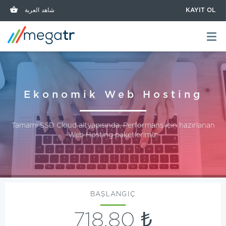
شاهد العربة
KAYIT OL
Ekonomik Web Hosting
Tamamı SSD Cloud altyapısında, Performans için hazırlanan
Web Hosting paketlerimiz.
BAŞLANGIÇ
718,80 ₺