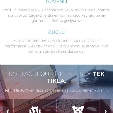
GÜVENLİ
Raid-10 Teknolojisini kullanarak veri kaybı riskinizi ciddi oranda
azaltıyoruz. CageFS ile sitelerinizin sunucu kaynaklı zarar
görmesinin önüne geçiyoruz.
GÜÇLÜ
Yeni Nesil işlemciler, Gerçek Dell sunucular, Yüksek
performanslı SSD diskler ve Bulut teknolojisi ile alınan gücün
tamamı sizin için hazır durumda.
SOFTACULOUS İLE HER ŞEY
TEK
TIKLA.
Tek Tıkla 300'den fazla script'i anında kurup, hemen kullanın!