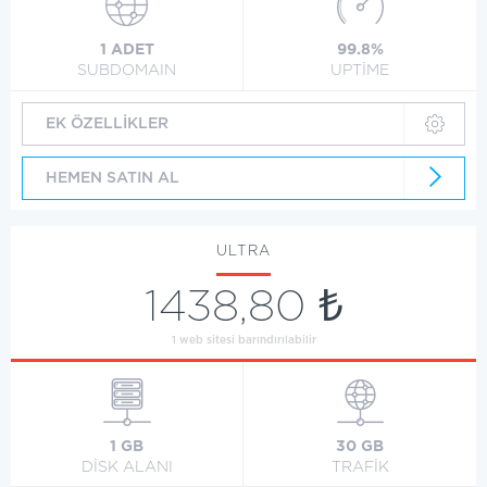
1 ADET
99.8%
SUBDOMAIN
UPTİME
EK ÖZELLİKLER
HEMEN SATIN AL
ULTRA
1438,80 ₺
1 web sitesi barındırılabilir
1 GB
30 GB
DİSK ALANI
TRAFİK