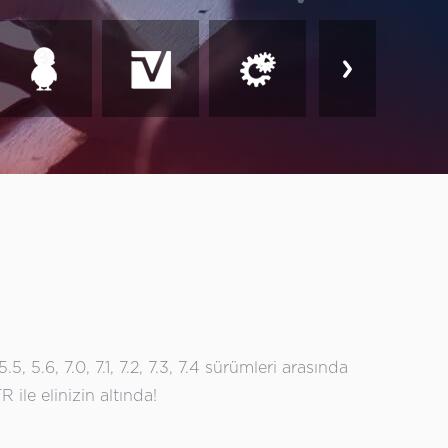
5, 5.6, 7.0, 7.1, 7.2, 7.3, 7.4 sürümleri arasında
ile elinizin altında!