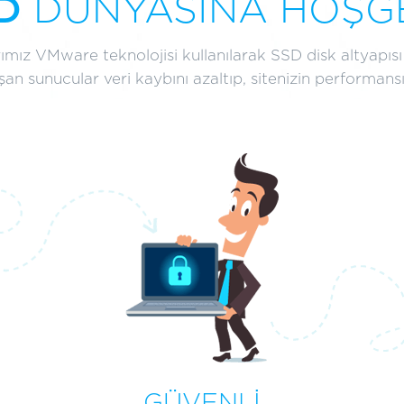
D
DÜNYASINA HOŞGE
mız VMware teknolojisi kullanılarak SSD disk altyapısı 
lışan sunucular veri kaybını azaltıp, sitenizin performan