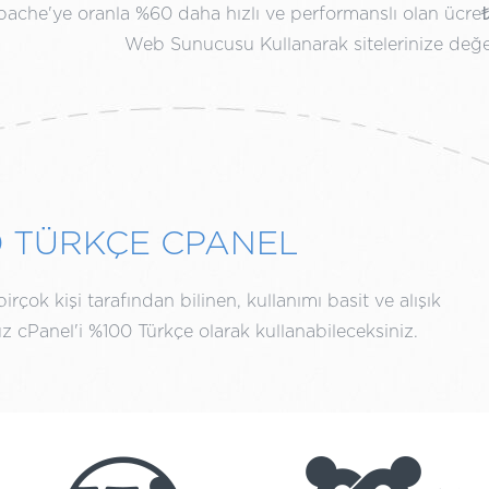
ache'ye oranla %60 daha hızlı ve performanslı olan ücre
Web Sunucusu Kullanarak sitelerinize değe
0 TÜRKÇE CPANEL
rçok kişi tarafından bilinen, kullanımı basit ve alışık
 cPanel'i %100 Türkçe olarak kullanabileceksiniz.