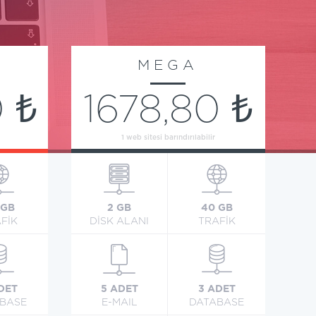
MEGA
 ₺
1678,80 ₺
1 web sitesi barındırılabilir
 GB
2 GB
40 GB
FİK
DİSK ALANI
TRAFİK
DET
5 ADET
3 ADET
BASE
E-MAIL
DATABASE