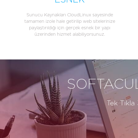
ESNEK
Sunucu Kaynakları CloudLinux sayesinde
tamamen izole hale getirilip web sitelerinize
paylaştırıldığı için gerçek esnek bir yapı
üzerinden hizmet alabiliyorsunuz.
SOFTACUL
Tek Tıkla