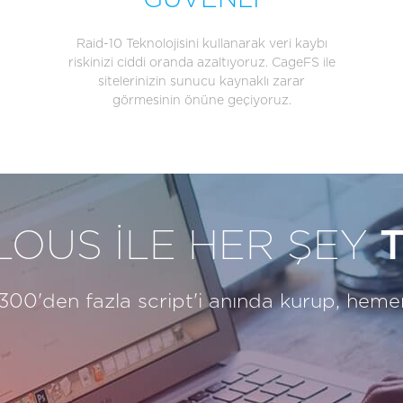
GÜVENLİ
Raid-10 Teknolojisini kullanarak veri kaybı
riskinizi ciddi oranda azaltıyoruz. CageFS ile
sitelerinizin sunucu kaynaklı zarar
görmesinin önüne geçiyoruz.
OUS İLE HER ŞEY
T
 300'den fazla script'i anında kurup, hemen