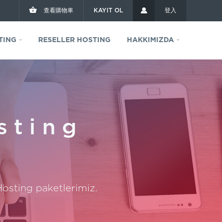
查看購物車
KAYIT OL
登入
TING
RESELLER HOSTING
HAKKIMIZDA
sting
osting paketlerimiz.