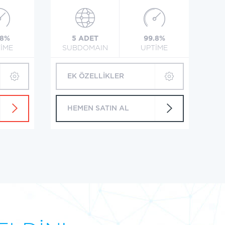
.8%
5 ADET
99.8%
İME
SUBDOMAIN
UPTİME
EK ÖZELLİKLER
HEMEN SATIN AL