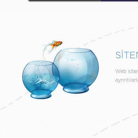
SİTE
Web siten
ayrıntıla