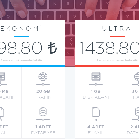
EKONOMİ
ULTRA
198,80 ₺
1438,80
1 web sitesi barındırılabilir
1 web sitesi barındırılabilir
0 MB
20 GB
1 GB
30
 ALANI
TRAFİK
DİSK ALANI
TRA
ADET
1 ADET
4 ADET
2 A
MAIL
DATABASE
E-MAIL
DATA