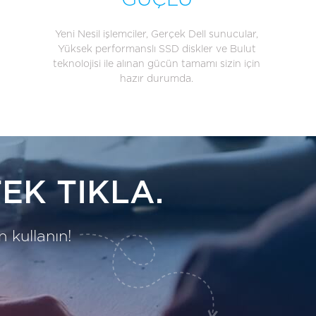
GÜÇLÜ
Yeni Nesil işlemciler, Gerçek Dell sunucular,
Yüksek performanslı SSD diskler ve Bulut
teknolojisi ile alınan gücün tamamı sizin için
hazır durumda.
EK TIKLA.
 kullanın!