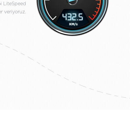
₺i LiteSpeed
r veriyoruz.