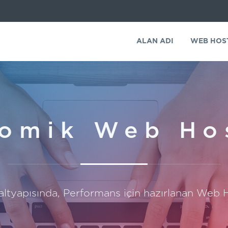
ALAN ADI
WEB HOS
omik Web Ho
tyapısında, Performans için hazırlanan Web H