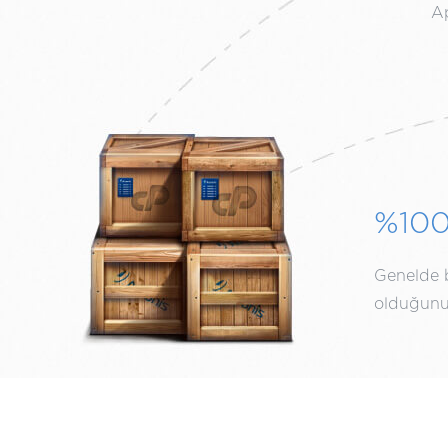
Ap
%10
Genelde bi
olduğunuz