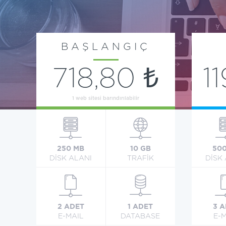
BAŞLANGIÇ
718,80 ₺
1
1 web sitesi barındırılabilir
250 MB
10 GB
50
DİSK ALANI
TRAFİK
DİSK
2 ADET
1 ADET
3 
E-MAIL
DATABASE
E-