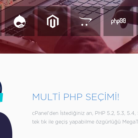
MULTİ PHP SEÇİMİ!
cPanel'den İstediğiniz an, PHP 5.2, 5.3, 5.4, 5.
tek tık ile geçiş yapabilme özgürlüğü MegaTR 