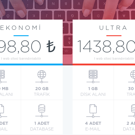
EKONOMİ
ULTRA
198,80 ₺
1438,80
1 web sitesi barındırılabilir
1 web sitesi barındırılabilir
0 MB
20 GB
1 GB
30
 ALANI
TRAFİK
DİSK ALANI
TRA
ADET
1 ADET
4 ADET
2 A
MAIL
DATABASE
E-MAIL
DATA