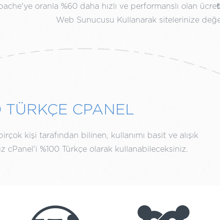
ache'ye oranla %60 daha hızlı ve performanslı olan ücre
Web Sunucusu Kullanarak sitelerinize değe
0 TÜRKÇE CPANEL
rçok kişi tarafından bilinen, kullanımı basit ve alışık
 cPanel'i %100 Türkçe olarak kullanabileceksiniz.