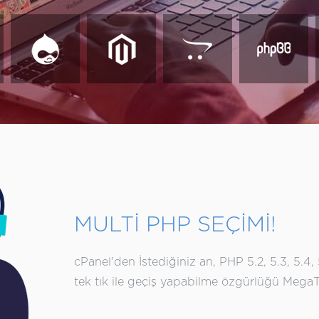
MULTİ PHP SEÇİMİ!
cPanel'den İstediğiniz an, PHP 5.2, 5.3, 5.4, 5.
tek tık ile geçiş yapabilme özgürlüğü MegaTR 