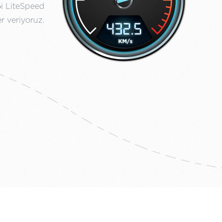
₺i LiteSpeed
r veriyoruz.