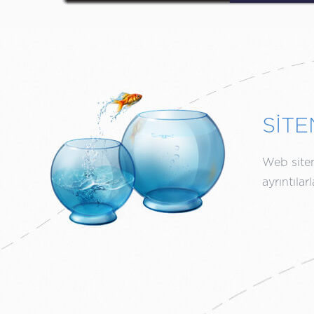
SİTE
Web siten
ayrıntıla