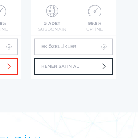
.8%
5 ADET
99.8%
İME
SUBDOMAIN
UPTİME
EK ÖZELLİKLER
HEMEN SATIN AL