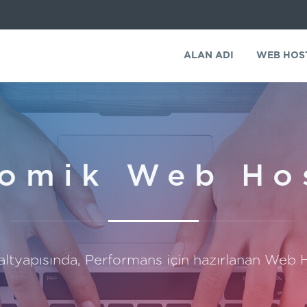
ALAN ADI
WEB HOS
omik Web Ho
tyapısında, Performans için hazırlanan Web H