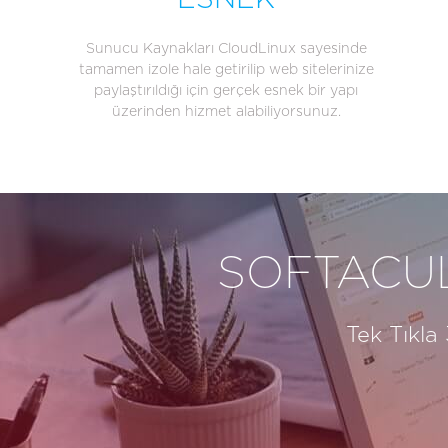
ESNEK
Sunucu Kaynakları CloudLinux sayesinde
tamamen izole hale getirilip web sitelerinize
paylaştırıldığı için gerçek esnek bir yapı
üzerinden hizmet alabiliyorsunuz.
SOFTACUL
Tek Tıkla