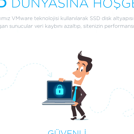
D
DÜNYASINA HOŞGE
mız VMware teknolojisi kullanılarak SSD disk altyapısı 
lışan sunucular veri kaybını azaltıp, sitenizin performan