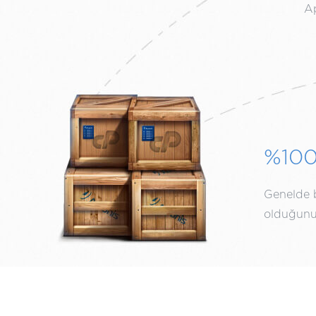
Ap
%10
Genelde bi
olduğunuz