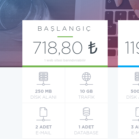
BAŞLANGIÇ
718,80 ₺
1
1 web sitesi barındırılabilir
250 MB
10 GB
50
DİSK ALANI
TRAFİK
DİSK
2 ADET
1 ADET
3 
E-MAIL
DATABASE
E-