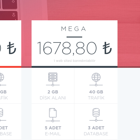
MEGA
 ₺
1678,80 ₺
1 web sitesi barındırılabilir
 GB
2 GB
40 GB
FİK
DİSK ALANI
TRAFİK
DET
5 ADET
3 ADET
BASE
E-MAIL
DATABASE