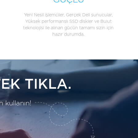
GÜÇLÜ
Yeni Nesil işlemciler, Gerçek Dell sunucular,
Yüksek performanslı SSD diskler ve Bulut
teknolojisi ile alınan gücün tamamı sizin için
hazır durumda.
EK TIKLA.
 kullanın!