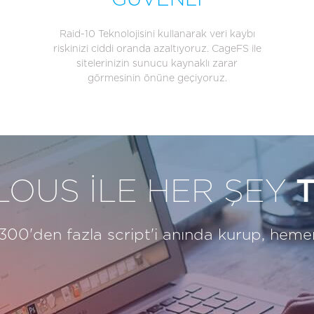
GÜVENLİ
Raid-10 Teknolojisini kullanarak veri kaybı
riskinizi ciddi oranda azaltıyoruz. CageFS ile
sitelerinizin sunucu kaynaklı zarar
görmesinin önüne geçiyoruz.
OUS İLE HER ŞEY
T
 300'den fazla script'i anında kurup, hemen