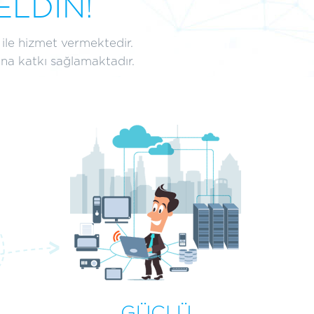
LDİN!
ile hizmet vermektedir.
sına katkı sağlamaktadır.