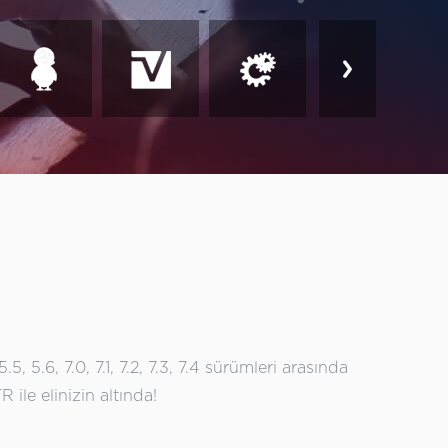
5, 5.6, 7.0, 7.1, 7.2, 7.3, 7.4 sürümleri arasında
ile elinizin altında!