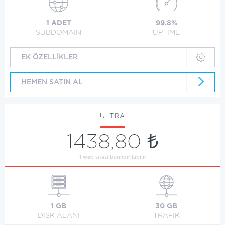
1 ADET
99.8%
SUBDOMAIN
UPTİME
EK ÖZELLİKLER
HEMEN SATIN AL
ULTRA
1438,80 ₺
1 web sitesi barındırılabilir
1 GB
30 GB
DİSK ALANI
TRAFİK