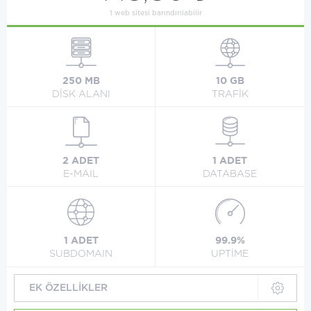
1 web sitesi barındırılabilir
250 MB
10 GB
DİSK ALANI
TRAFİK
2 ADET
1 ADET
E-MAIL
DATABASE
1 ADET
99.9%
SUBDOMAIN
UPTİME
EK ÖZELLİKLER