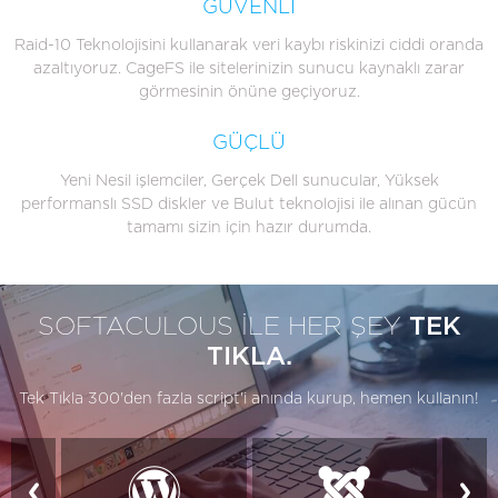
GÜVENLİ
Raid-10 Teknolojisini kullanarak veri kaybı riskinizi ciddi oranda
azaltıyoruz. CageFS ile sitelerinizin sunucu kaynaklı zarar
görmesinin önüne geçiyoruz.
GÜÇLÜ
Yeni Nesil işlemciler, Gerçek Dell sunucular, Yüksek
performanslı SSD diskler ve Bulut teknolojisi ile alınan gücün
tamamı sizin için hazır durumda.
SOFTACULOUS İLE HER ŞEY
TEK
TIKLA.
Tek Tıkla 300'den fazla script'i anında kurup, hemen kullanın!