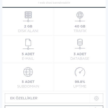
1 web sitesi barındırılabilir
2 GB
40 GB
DİSK ALANI
TRAFİK
5 ADET
3 ADET
E-MAIL
DATABASE
5 ADET
99.8%
SUBDOMAIN
UPTİME
EK ÖZELLİKLER