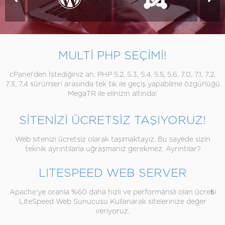
MULTİ PHP SEÇİMİ!
cPanel'den İstediğiniz an, PHP 5.2, 5.3, 5.4, 5.5, 5.6, 7.0, 7.1, 7.2,
7.3, 7.4 sürümleri arasında tek tık ile geçiş yapabilme özgürlüğü
MegaTR ile elinizin altında!
SİTENİZİ ÜCRETSİZ TAŞIYORUZ!
Web sitenizi ücretsiz olarak taşımaktayız. Bu sayede sizin
teknik ayrıntılarla uğraşmanız gerekmez. Ayrıntılar?
LITESPEED WEB SERVER
Apache'ye oranla %60 daha hızlı ve performanslı olan ücre₺i
LiteSpeed Web Sunucusu Kullanarak sitelerinize değer
veriyoruz.